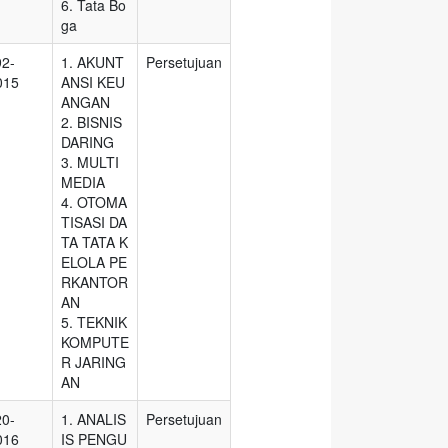
6. Tata Bo
ga
92-
1. AKUNT
Persetujuan
015
ANSI KEU
ANGAN
2. BISNIS
DARING
3. MULTI
MEDIA
4. OTOMA
TISASI DA
TA TATA K
ELOLA PE
RKANTOR
AN
5. TEKNIK
KOMPUTE
R JARING
AN
20-
1. ANALIS
Persetujuan
016
IS PENGU