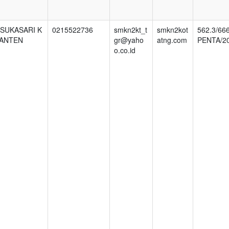
 SUKASARI K
0215522736
smkn2kt_t
smkn2kot
562.3/66
BANTEN
gr@yaho
atng.com
PENTA/2
o.co.id