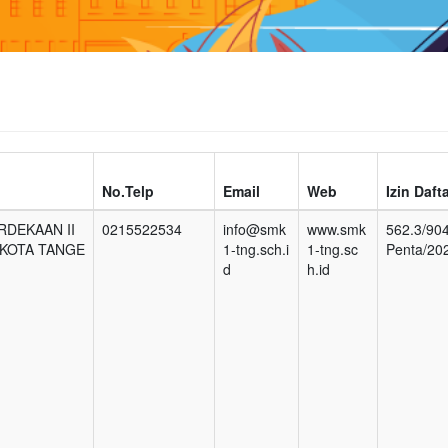
No.Telp
Email
Web
Izin Daft
RDEKAAN II
0215522534
info@smk
www.smk
562.3/90
 KOTA TANGE
1-tng.sch.i
1-tng.sc
Penta/20
d
h.id