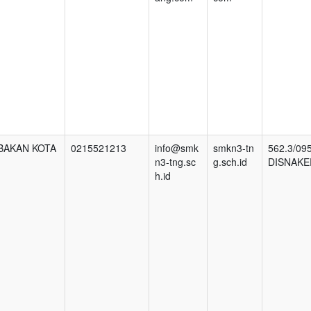
ABAKAN KOTA
0215521213
info@smk
smkn3-tn
562.3/09
n3-tng.sc
g.sch.id
DISNAKE
h.id