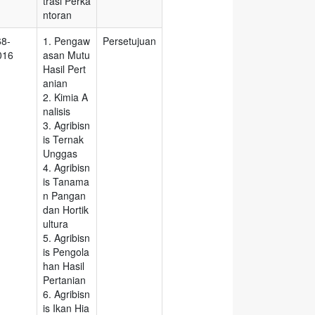
trasi Perka
ntoran
68-
1. Pengaw
Persetujuan
016
asan Mutu
Hasil Pert
anian
2. Kimia A
nalisis
3. Agribisn
is Ternak
Unggas
4. Agribisn
is Tanama
n Pangan
dan Hortik
ultura
5. Agribisn
is Pengola
han Hasil
Pertanian
6. Agribisn
is Ikan Hia