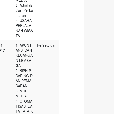
MEDIA
3. Adminis
trasi Perka
ntoran
4. USAHA
PERJALA
NAN WISA
TA
91-
1. AKUNT
Persetujuan
017
ANSI DAN
KEUANGA
N LEMBA
GA
2. BISNIS
DARING D
AN PEMA
SARAN
3. MULTI
MEDIA
4. OTOMA
TISASI DA
TA TATA K