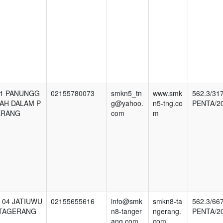
.01 PANUNGG
02155780073
smkn5_tn
www.smk
562.3/31
AH DALAM P
g@yahoo.
n5-tng.co
PENTA/2
ERANG
com
m
. 04 JATIUWU
02155655616
info@smk
smkn8-ta
562.3/66
 TAGERANG
n8-tanger
ngerang.
PENTA/2
ang.com
com