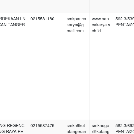
RDEKAAN I N
0215581180
smkpanca
www.pan
562.3/53
KAN TANGER
karya@g
cakarya.s
PENTA/2
mail.com
ch.id
ANG REGENC
0215587475
smkn9kot
smknege
562.3/69
NG RAYA PE
atangeran
ri9kotang
PENTA/2