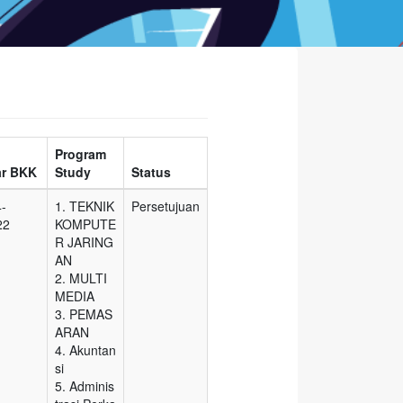
Program
ar BKK
Study
Status
4-
1. TEKNIK
Persetujuan
22
KOMPUTE
R JARING
AN
2. MULTI
MEDIA
3. PEMAS
ARAN
4. Akuntan
si
5. Adminis