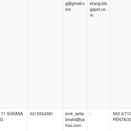
g@gmail.c
erang.blo
om
gspot.co
m
171 SUKASA
0215524381
smk_setia
-
562.3/71
NG
bhakti@ya
PENTA/2
hoo.com