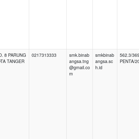
NO. 8 PARUNG
0217313333
smk.binab
smkbinab
562.3/36
OTA TANGER
angsa.tng
angsa.sc
PENTA/2
@gmail.co
h.id
m