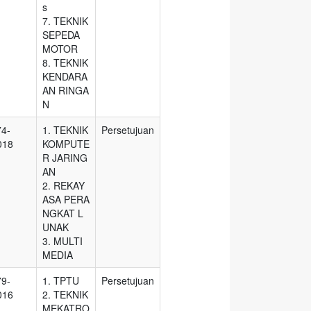
s
7. TEKNIK
SEPEDA
MOTOR
8. TEKNIK
KENDARA
AN RINGA
N
74-
1. TEKNIK
Persetujuan
018
KOMPUTE
R JARING
AN
2. REKAY
ASA PERA
NGKAT L
UNAK
3. MULTI
MEDIA
79-
1. TPTU
Persetujuan
016
2. TEKNIK
MEKATRO